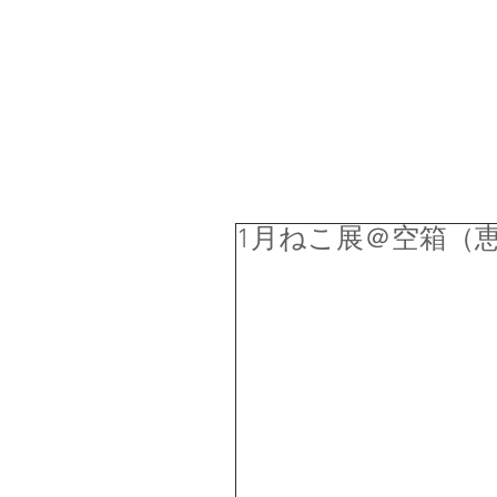
1月ねこ展＠空箱（