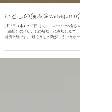
いとしの猫展＠watagumo舎
2月2日（木）〜 7日（火）、watagumo舎さん
（高松）の「いとしの猫展」に参加します。四
国初上陸です。 最近うちの猫がこういうポーズ
でくつろぐので、そのまますっぽりわたぐもに
はめてみました。 Facebookで見たお店の扉の
色がとてもきれいで印象的で、台座の色をそれ
に...